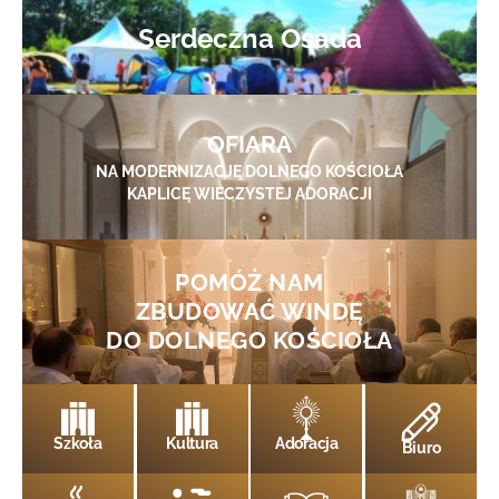
Serdeczna Osada
OFIARA
NA MODERNIZACJĘ DOLNEGO KOŚCIOŁA
KAPLICĘ WIECZYSTEJ ADORACJI
POMÓŻ NAM
ZBUDOWAĆ WINDĘ
DO DOLNEGO KOŚCIOŁA
Szkoła
Kultura
Adoracja
Biuro