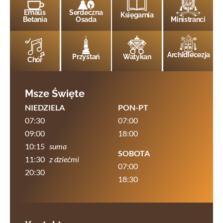
Emaus
Serdeczna
Księgarnia
Betania
Osada
Ministranci
Archidiecezja
Przystań
Watykan
Chór
Msze Święte
NIEDZIELA
PON-PT
07:30
07:00
09:00
18:00
10:15
suma
SOBOTA
11:30
z dziećmi
07:00
20:30
18:30