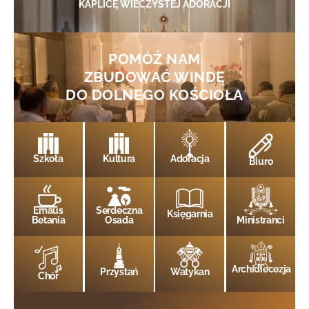
KAPLICĘ WIECZYSTEJ ADORACJI
POMÓŻ NAM
ZBUDOWAĆ WINDĘ
DO DOLNEGO KOŚCIOŁA
Szkoła
Kultura
Adoracja
Biuro
Emaus
Serdeczna
Księgarnia
Betania
Osada
Ministranci
Archidiecezja
Przystań
Watykan
Chór