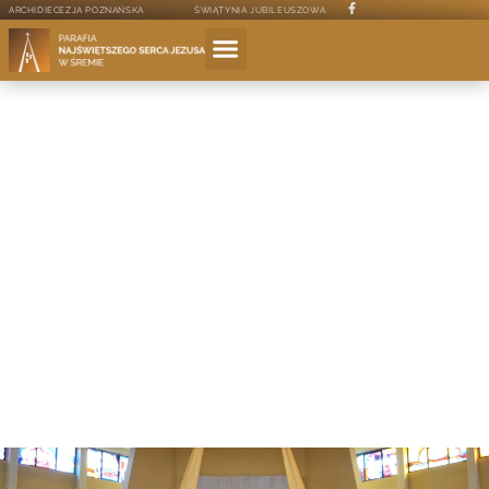
ARCHIDIECEZJA POZNAŃSKA
ŚWIĄTYNIA JUBILEUSZOWA