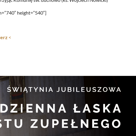
=”740″ height=”540″]
ierz
<