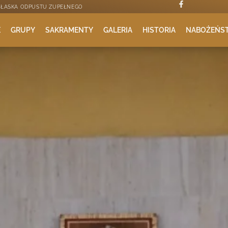
A ŁASKA ODPUSTU ZUPEŁNEGO
E
GRUPY
SAKRAMENTY
GALERIA
HISTORIA
NABOŻEŃS