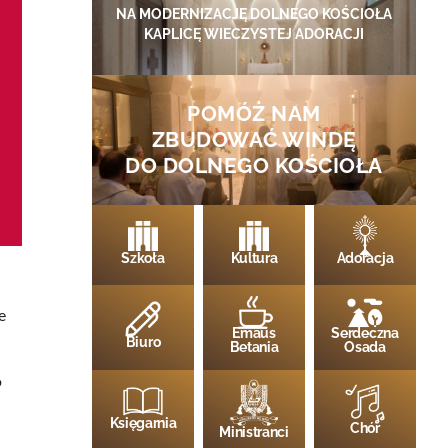
NA MODERNIZACJĘ DOLNEGO KOŚCIOŁA
KAPLICĘ WIECZYSTEJ ADORACJI
POMÓŻ NAM
ZBUDOWAĆ WINDĘ
DO DOLNEGO KOŚCIOŁA
Szkoła
Kultura
Adoracja
e
Emaus
Serdeczna
Biuro
Betania
Osada
o
Księgarnia
Chór
Ministranci