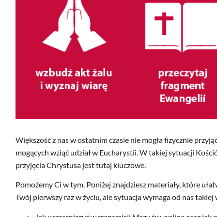
Większość z nas w ostatnim czasie nie mogła fizycznie przyją
mogących wziąć udział w Eucharystii. W takiej sytuacji Kośc
przyjęcia Chrystusa jest tutaj kluczowe.
Pomożemy Ci w tym. Poniżej znajdziesz materiały, które ułatw
Twój pierwszy raz w życiu, ale sytuacja wymaga od nas takiej 
Jak uczestniczyć w transmisji Mszy św. online oraz ja