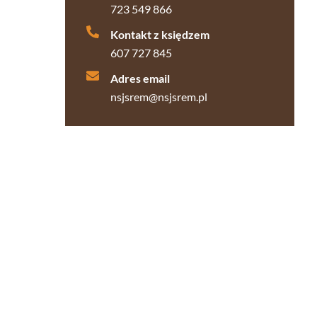
723 549 866
Kontakt z księdzem
607 727 845
Adres email
nsjsrem@nsjsrem.pl