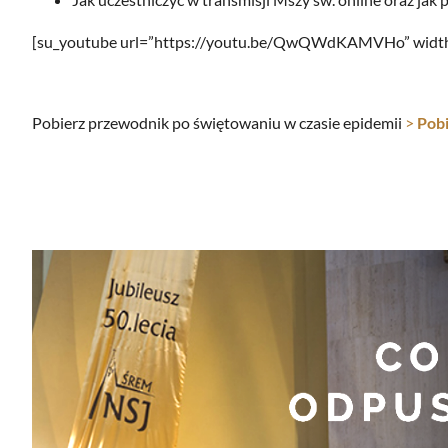
[su_youtube url=”https://youtu.be/QwQWdKAMVHo” width
Pobierz przewodnik po świętowaniu w czasie epidemii
>
Pob