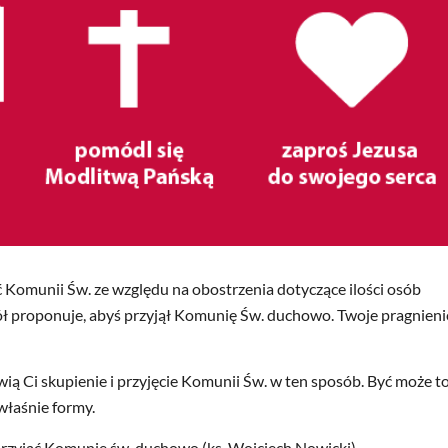
ć Komunii Św. ze względu na obostrzenia dotyczące ilości osób
iół proponuje, abyś przyjął Komunię Św. duchowo. Twoje pragnieni
ią Ci skupienie i przyjęcie Komunii Św. w ten sposób. Być może t
właśnie formy.
k przyjąć Komunię św. duchowo (ks. Wojciech Nowicki)