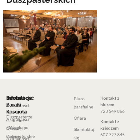
Informacje
Działalność
Informacje
Kontakt
Kontakt z
Biuro
Parafii
z
biurem
Aktualności
parafialne
723 549 866
Kościoła
Katolickie
Duszpasterze
Ofiara
Aktualności
Centrum
Kontakt z
z Watykanu
Grupy
księdzem
Edukacji i
Skontaktuj
607 727 845
duszpasterskie
Kultury
się
Aktualności