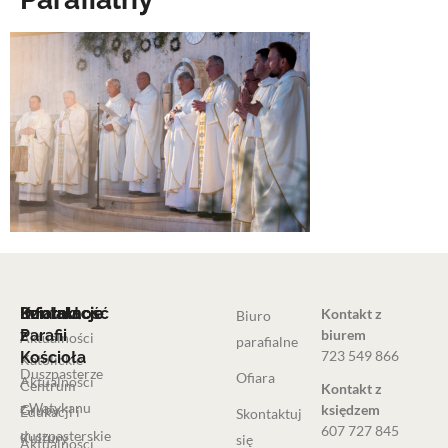
Informacje
Działalność
Informacje
Kontakt
Kontakt z
Biuro
Parafii
z
biurem
Aktualności
parafialne
723 549 866
Kościoła
Katolickie
Duszpasterze
Ofiara
Aktualności
Centrum
Kontakt z
z Watykanu
Grupy
księdzem
Edukacji i
Skontaktuj
607 727 845
duszpasterskie
Kultury
się
Aktualności