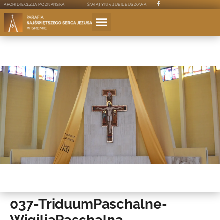
ARCHIDIECEZJA POZNAŃSKA
ŚWIĄTYNIA JUBILEUSZOWA
037-TriduumPaschalne-
WigiliaPaschalna